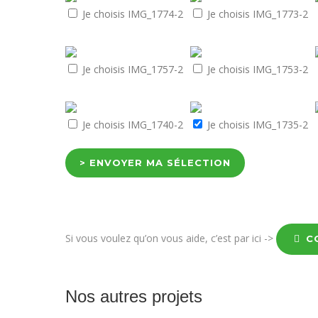
Je choisis IMG_1774-2
Je choisis IMG_1773-2
Je choisis IMG_1757-2
Je choisis IMG_1753-2
Je choisis IMG_1740-2
Je choisis IMG_1735-2
Si vous voulez qu’on vous aide, c’est par ici ->
C
Nos autres projets