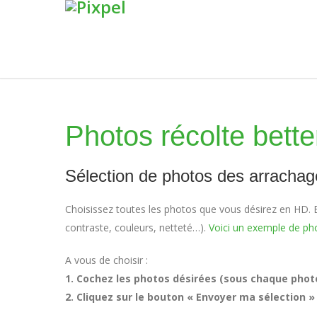
Photos récolte bett
Sélection de photos des arrachag
Choisissez toutes les photos que vous désirez en HD. E
contraste, couleurs, netteté…).
Voici un exemple de ph
A vous de choisir :
1. Cochez les photos désirées (sous chaque phot
2. Cliquez sur le bouton « Envoyer ma sélection 