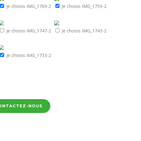
Je choisis IMG_1769-2
Je choisis IMG_1759-2
Je choisis IMG_1747-2
Je choisis IMG_1743-2
Je choisis IMG_1733-2
ONTACTEZ-NOUS