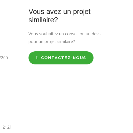
Vous avez un projet
similaire?
Vous souhaitez un conseil ou un devis
pour un projet similaire?
2265
CONTACTEZ-NOUS
6
G_2121