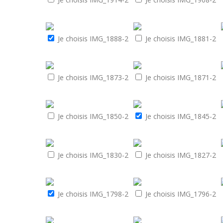
Je choisis IMG_1888-2
Je choisis IMG_1881-2
Je choisis IMG_1873-2
Je choisis IMG_1871-2
Je choisis IMG_1850-2
Je choisis IMG_1845-2
Je choisis IMG_1830-2
Je choisis IMG_1827-2
Je choisis IMG_1798-2
Je choisis IMG_1796-2