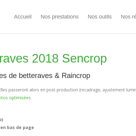
Accueil
Nos prestations
Nos outils
Nos ré
eraves 2018 Sencrop
es de betteraves & Raincrop
lles passeront alors en post-production (recadrage, ajustement lumin
otos optimisées
.
o)
» en bas de page