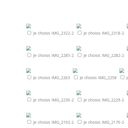
Je choisis IMG_2322-2
Je choisis IMG_2318-2
Je choisis IMG_2285-2
Je choisis IMG_2282-2
Je choisis IMG_2263
Je choisis IMG_2258
Je choisis IMG_2230-2
Je choisis IMG_2229-2
Je choisis IMG_2192-2
Je choisis IMG_2170-2