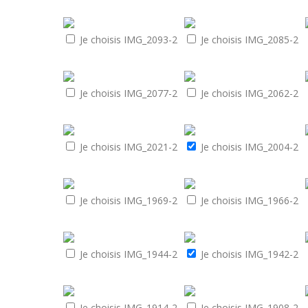
Je choisis IMG_2093-2
Je choisis IMG_2085-2
Je choisis IMG_2077-2
Je choisis IMG_2062-2
Je choisis IMG_2021-2
Je choisis IMG_2004-2
Je choisis IMG_1969-2
Je choisis IMG_1966-2
Je choisis IMG_1944-2
Je choisis IMG_1942-2
Je choisis IMG_1914-2
Je choisis IMG_1908-2