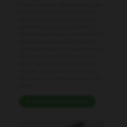
de visites, calendrier, objet publicitaire, papier
à entête, pochette commerciale, brochure,
plaquette publicitaire, packaging, brochures
publicitaires, flyer, propectus, kakémono,
stands parapluie, drapeaux, adhésifs véhicule,
marquage sur véhicule, adhésifs sol et mur,…
En collaboration avec des imprimeurs réputés,
nous pouvons vous proposer tout type de
support, dans différentes textures (épaisseur,
matériaux, touché, vernis…), des coloris et
des design à vos couleurs et adaptés à votre
budget.
VOIR NOS RÉALISATIONS