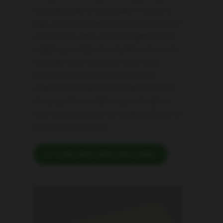
compréhensible et mémorable. A travers le
logo, on doit distinguer les valeurs, le concept
et l’activité du client. Cela peut également se
traduire par le biais de la baseline, du nom de
la société et/ou marque ou de la charte
graphique. Pixpel entreprend alors une
analyse de l’entreprise pour établir et fournir
des propositions créatives qui vont dans ce
sens et qui permettra, de manière efficace, de
marquer votre clientèle.
VOIR NOS RÉALISATIONS