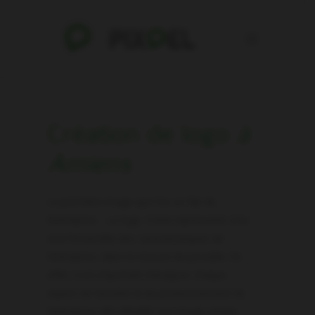
Création de logo
à
Amiens
La première image que l’on se fait de
l’entreprise… Le logo. Il doit représenter à lui
seul l’ensemble des caractéristiques de
l’entreprise, dans la mesure du possible. En
effet, il est important d’analyser chaque
aspect de l’activité et du positionnement de
l’entreprise afin d’établir une image simple,