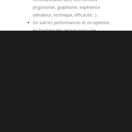
(ergonomie, graphisme, expérience
utilisateur, technique, efficacité…)
On suit les performances et on optimise
en fonction des retours pour une
rentabilité optimale de vos supports.
Notre expérience